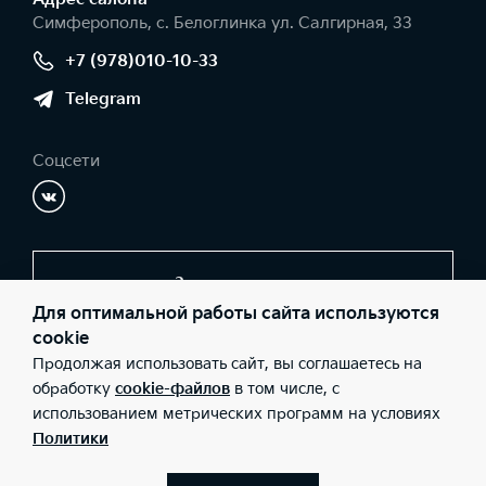
Симферополь, с. Белоглинка ул. Салгирная, 33
+7 (978)010-10-33
Telegram
Соцсети
Заказать звонок
Для оптимальной работы сайта используются
cookie
Продолжая использовать сайт, вы соглашаетесь на
© 2026 Юридические лица ООО «Черномор Авто» (Фактический
адрес: Симферополь, с. Белоглинка ул. Салгирная, 33; Телефон:
обработку
cookie-файлов
в том числе, с
+7 (978)010-10-33; ИНН: 9102008982; ОГРН: 1149102012410),
использованием метрических программ на условиях
ООО «Киа Россия и СНГ» (Фактический адрес: г.Москва, Валовая
26; Телефон: 8 800 301 08 80; ИНН: 7728674093; ОГРН:
Политики
5087746291760) ведут деятельность на территории РФ в
соответствии с законодательством РФ. Реализуемые товары
доступны к получению на территории РФ. Информация о