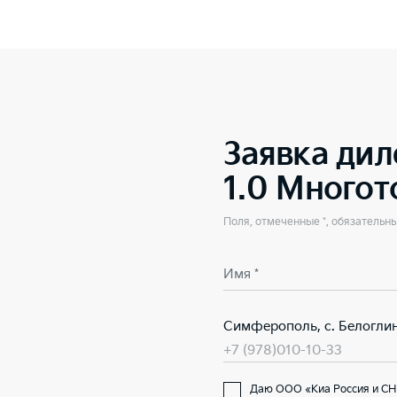
Заявка дил
1.0 Много
Поля, отмеченные *, обязательн
Имя *
Симферополь, с. Белоглин
+7 (978)010-10-33
Даю ООО «Киа Россия и СНГ