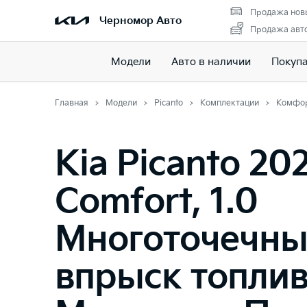
Продажа нов
Черномор Авто
Продажа авто
Модели
Авто в наличии
Покуп
Главная
Модели
Picanto
Комплектации
Комфо
Kia Picanto 202
Comfort, 1.0
Многоточечн
впрыск топлив