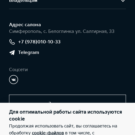
Владельцам
Адрес салонa
Симферополь, с. Белоглинка ул. Салгирная, 33
+7 (978)010-10-33
Telegram
Соцсети
Заказать звонок
Для оптимальной работы сайта используются
cookie
Продолжая использовать сайт, вы соглашаетесь на
© 2026 Юридические лица ООО «Черномор Авто» (Фактический
адрес: Симферополь, с. Белоглинка ул. Салгирная, 33; Телефон:
обработку
cookie-файлов
в том числе, с