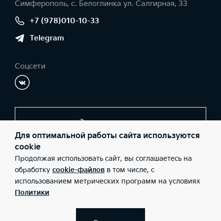
Симферополь, с. Белоглинка ул. Салгирная, 33
+7 (978)010-10-33
Telegram
Соцсети
Заказать звонок
Для оптимальной работы сайта используются
cookie
Продолжая использовать сайт, вы соглашаетесь на
© 2026 Юридические лица ООО «Черномор Авто» (Фактический
адрес: Симферополь, с. Белоглинка ул. Салгирная, 33; Телефон:
обработку
cookie-файлов
в том числе, с
+7 (978)010-10-33; ИНН: 9102008982; ОГРН: 1149102012410),
использованием метрических программ на условиях
ООО «Киа Россия и СНГ» (Фактический адрес: г.Москва, Валовая
26; Телефон: 8 800 301 08 80; ИНН: 7728674093; ОГРН:
Политики
5087746291760) ведут деятельность на территории РФ в
соответствии с законодательством РФ. Реализуемые товары
доступны к получению на территории РФ. Информация о
соответствующих моделях и комплектациях и их наличии, ценах,