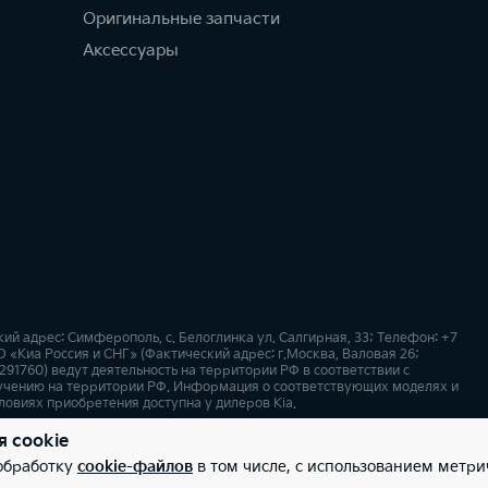
Оригинальные запчасти
Аксессуары
 адрес: Симферополь, с. Белоглинка ул. Салгирная, 33; Телефон: +7
 «Киа Россия и СНГ» (Фактический адрес: г.Москва, Валовая 26;
91760) ведут деятельность на территории РФ в соответствии с
учению на территории РФ. Информация о соответствующих моделях и
ловиях приобретения доступна у дилеров Kia.
я cookie
х
Карта сайта
 обработку
cookie-файлов
в том числе, с использованием метри