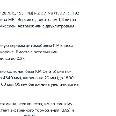
. с., 155 Н*м) и 2.0 л Nu (150 л. с., 192
ва MPI. Версия с двигателем 1,6 литра
смиссией. Автомобили с двухлитровым
енную первым автомобилем KIA класса
 короче. Вместе с остальными
лся до 0,27.
о колесная база KIA Cerato: она по-
о 4640 мм), ширина на 20 мм (до 1800
 и 60 мм. Объем багажника увеличился на
зами на всех колесах, имеет систему
стент экстренного торможения (BAS) и