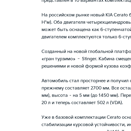
представлен в 10 вариантах комплектаци
На российском рынке новый KIA Cerato буд
Н*м). Оба двигателя четырехцилиндровы
может быть оснащена как 6-ступенчатой
двигателем комплектуются только 6-ст
Созданный на новой глобальной платфо
«гран турзимо» ‑ Stinger. Кабина смеще
решениями и новой формой кузова коэф
Автомобиль стал просторнее и получил с
прежнему составляет 2700 мм. Все оста
мм), высота – на 5 мм (до 1450 мм). Пе
20 л и теперь составляет 502 л (VDA).
Уже в базовой комплектации Cerato осн
стабилизации курсовой устойчивости, и