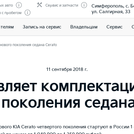
Симферополь, с. Б
ых авто
Сервис и запчасти
ул. Салгирная, 33
 с пробегом
ателям
Запись на сервис
Владельцам
Сервис
нового поколения седана Cerato
11 сентября 2018 г.
вляет комплектац
 поколения седана
вого KIA Cerato четвертого поколения стартуют в России 1 о