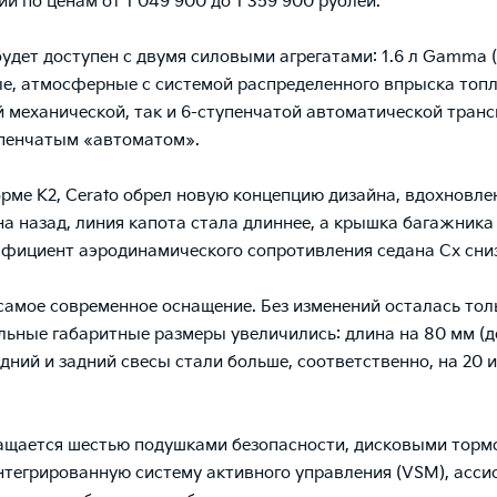
й по ценам от 1 049 900 до 1 359 900 рублей.
ет доступен с двумя силовыми агрегатами: 1.6 л Gamma (128 л
е, атмосферные с системой распределенного впрыска топли
 механической, так и 6-ступенчатой автоматической тран
упенчатым «автоматом».
рме К2, Cerato обрел новую концепцию дизайна, вдохновл
на назад, линия капота стала длиннее, а крышка багажника
фициент аэродинамического сопротивления седана Сх снизи
амое современное оснащение. Без изменений осталась тольк
льные габаритные размеры увеличились: длина на 80 мм (д
редний и задний свесы стали больше, соответственно, на 20
ащается шестью подушками безопасности, дисковыми тормо
нтегрированную систему активного управления (VSM), асси