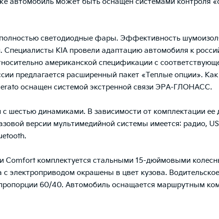
кже автомобиль может быть оснащен системами контроля «
 полностью светодиодные фары. Эффективность шумоизоля
и. Специалисты KIA провели адаптацию автомобиля к росси
тносительно американской спецификации с соответствующе
сии предлагается расширенный пакет «Теплые опции». Как и
Cerato оснащен системой экстренной связи ЭРА-ГЛОНАСС.
 с шестью динамиками. В зависимости от комплектации ее
 базовой версии мультимедийной системы имеется: радио, 
etooth.
ции Comfort комплектуется стальными 15-дюймовыми коле
 с электроприводом окрашены в цвет кузова. Водительское
в пропорции 60/40. Автомобиль оснащается маршрутным ко