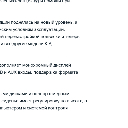
слепых» зон (BCW) и помощи при
ции поднялась на новый уровень, а
йским условиям эксплуатации.
й перенастройкой подвески и теперь
 все другие модели KIA,
 дополняет монохромный дисплей
USB и AUX входы, поддержка формата
сными дисками и полноразмерным
 сиденье имеет регулировку по высоте, а
мпьютером и системой контроля