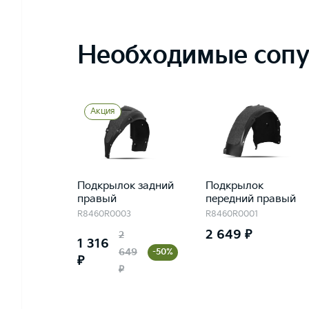
Необходимые сопу
Акция
Подкрылок задний
Подкрылок
правый
передний правый
R8460R0003
R8460R0001
2 649 ₽
2
1 316
649
-50%
₽
₽