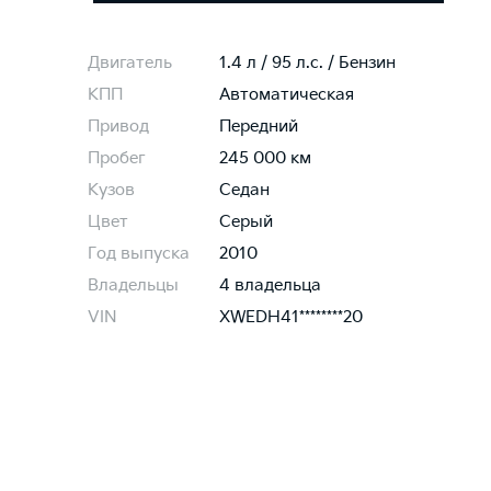
Двигатель
1.4 л / 95 л.c. / Бензин
КПП
Автоматическая
Привод
Передний
Пробег
245 000 км
Кузов
Седан
Цвет
Серый
Год выпуска
2010
Владельцы
4 владельца
VIN
XWEDH41********20