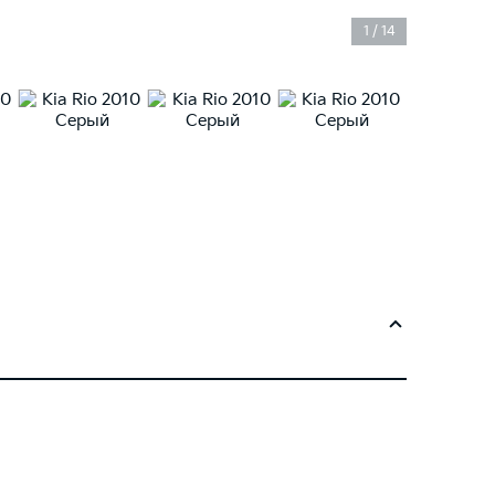
1
/
14