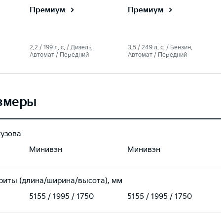
Премиум
Премиум
2.2 / 199 л. c. / Дизель,
3.5 / 249 л. c. / Бензин,
Автомат / Передний
Автомат / Передний
змеры
кузова
Минивэн
Минивэн
риты (длина/ширина/высота), мм
5155 / 1995 / 1750
5155 / 1995 / 1750