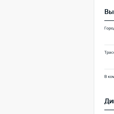
Вы
Город
205
332
Трасс
149
179
В ко
170
235
Ди