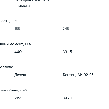
впрыска
ость, л.с.
199
249
ящий момент, Н·м
440
331.5
топлива
Дизель
Бензин, АИ 92-95
чий объем, см3
2151
3470