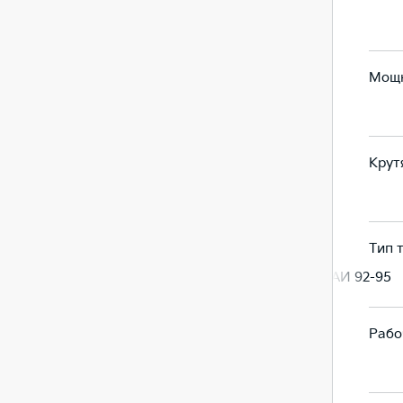
впрыска
Мощн
199
249
Крут
440
331.5
Тип 
Дизель
Бензин, АИ 92-95
Рабо
2151
3470