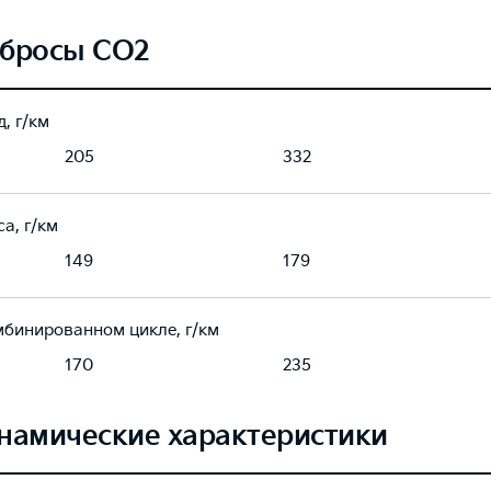
бросы CO2
, г/км
205
332
а, г/км
149
179
мбинированном цикле, г/км
170
235
намические характеристики