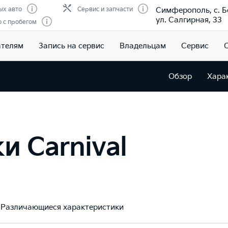
Симферополь, с. Б
ых авто
Сервис и запчасти
ул. Салгирная, 33
 с пробегом
ателям
Запись на сервис
Владельцам
Сервис
Обзор
Хара
и Carnival
Различающиеся характеристики