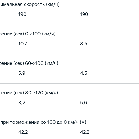
имальная скорость (км/ч)
190
190
ение (сек) 0->100 (км/ч)
10.7
8.5
ение (сек) 60->100 (км/ч)
5,9
4,5
ение (сек) 80->120 (км/ч)
8,2
5,6
 при торможении со 100 до 0 км/ч (м)
42.2
42.2