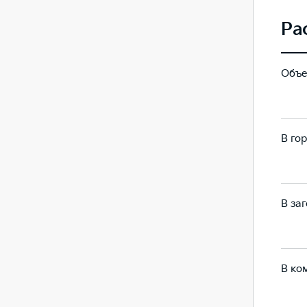
Ра
Объе
72
72
В гор
7.8
14.6
В заг
5.7
7.8
В ко
6.5
10.3