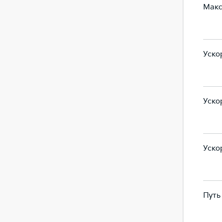
Макс
190
190
Ускор
10.7
8.5
Ускор
5,9
4,5
Ускор
8,2
5,6
Путь
42.2
42.2