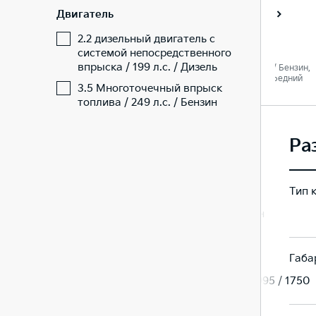
Двигатель
Престиж
Престиж
2.2 дизельный двигатель с
системой непосредственного
впрыска / 199 л.с. / Дизель
 Дизель,
2.2 / 199 л. c. / Дизель,
3.5 / 249 л. c. / Бензин,
едний
Автомат / Передний
Автомат / Передний
3.5 Многоточечный впрыск
топлива / 249 л.с. / Бензин
Ра
Тип 
Минивэн
Минивэн
Габа
/ 1750
5155 / 1995 / 1750
5155 / 1995 / 1750