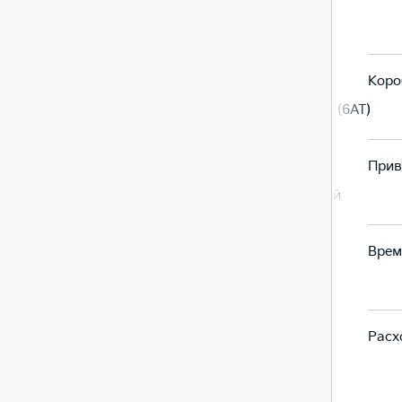
Евро-5
Евро-5
Коро
Автомат (6AT)
Автомат (6AT)
Прив
Передний
Передний
Врем
11,8
11,8
Расх
7,2
7,2