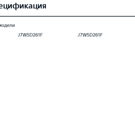
ецификация
модели
J7W5D261F
J7W5D261F