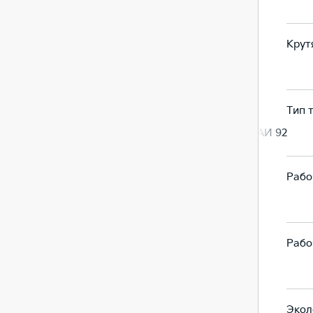
128
128
Крут
154,6
154,6
Тип 
Бензин, АИ 92
Бензин, АИ 92
Рабо
1.6
1.6
Рабо
1591
1591
Экол