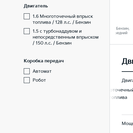
Двигатель
Комфорт
Люкс
1.6 Многоточечный впрыск
топлива / 128 л.с. / Бензин
1.6 / 128 л. c. / Бензин,
1.6 / 128 л. c. / Бензин,
1.5 с турбонаддувом и
Автомат / Передний
Автомат / Передний
непосредственным впрыском
/ 150 л.с. / Бензин
Дв
Коробка передач
Автомат
Робот
Двиг
1.6 Многоточечный
1.6 Многоточечны
впрыск топлива
впрыск топлива
Мощн