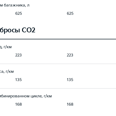
м багажника, л
625
625
бросы CO2
, г/км
223
223
а, г/км
135
135
мбинированном цикле, г/км
168
168