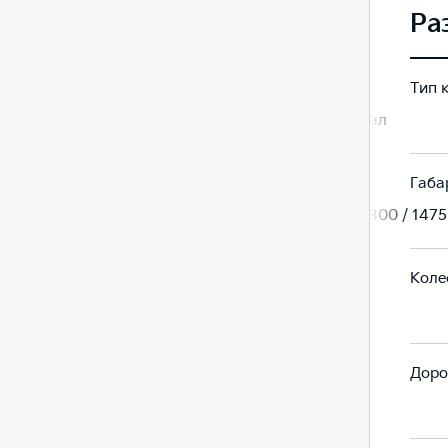
Ра
Тип 
Универсал
Универсал
Габа
4600 / 1800 / 1475
4600 / 1800 / 1475
Коле
2650
2650
Доро
150
150