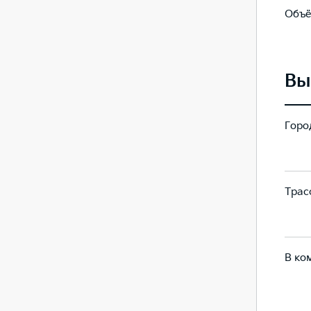
Объё
625
625
Вы
Город
223
223
Трасс
135
135
В ко
168
168