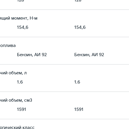
128
128
ящий момент, Н·м
154,6
154,6
топлива
Бензин, АИ 92
Бензин, АИ 92
чий объем, л
1.6
1.6
чий объем, см3
1591
1591
огический класс