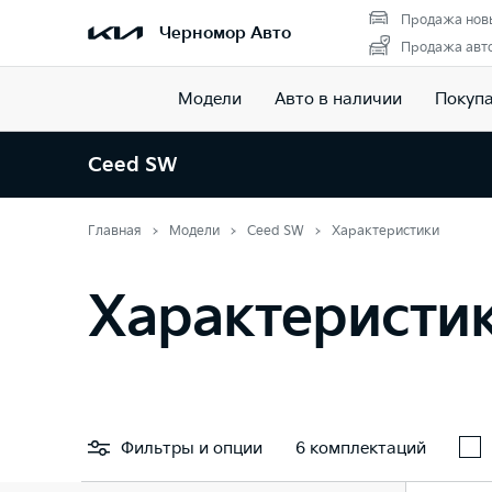
Продажа нов
Черномор Авто
Продажа авто
Модели
Авто в наличии
Покуп
Ceed SW
Главная
Модели
Ceed SW
Характеристики
Характеристи
Фильтры
и опции
6 комплектаций